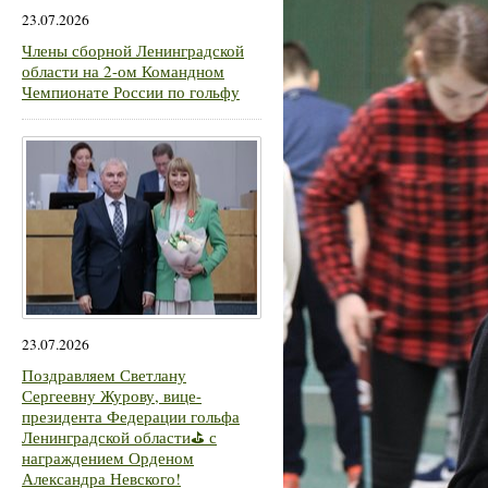
23.07.2026
Члены сборной Ленинградской
области на 2-ом Командном
Чемпионате России по гольфу
23.07.2026
Поздравляем Светлану
Сергеевну Журову, вице-
президента Федерации гольфа
Ленинградской области⛳ с
награждением Орденом
Александра Невского!