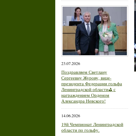
23.07.2026
Поздравляем Светлану
Сергеевну Журову, вице-
президента Федерации гольфа
Ленинградской области⛳ с
награждением Орденом
Александра Невского!
14.06.2026
19й Чемпионат Ленинградской
области по гольфу.