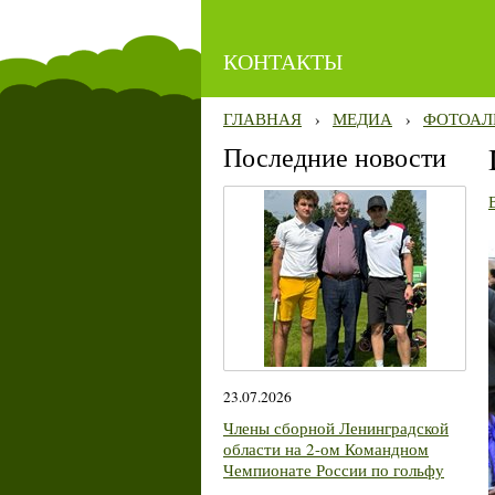
КОНТАКТЫ
ГЛАВНАЯ
›
МЕДИА
›
ФОТОАЛ
Последние новости
23.07.2026
Члены сборной Ленинградской
области на 2-ом Командном
Чемпионате России по гольфу