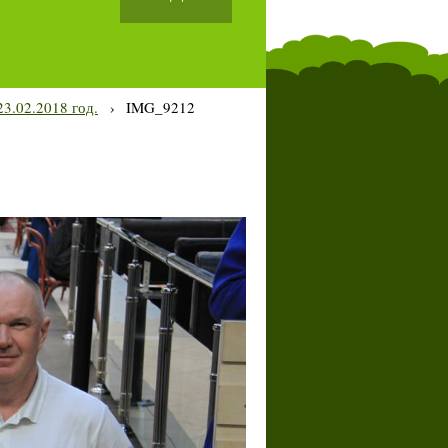
3.02.2018 год.
›
IMG_9212