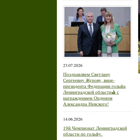
23.07.2026
Поздравляем Светлану
Сергеевну Журову, вице-
президента Федерации гольфа
Ленинградской области⛳ с
награждением Орденом
Александра Невского!
14.06.2026
19й Чемпионат Ленинградской
области по гольфу.