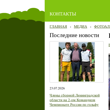
КОНТАКТЫ
ГЛАВНАЯ
›
МЕДИА
›
ФОТОАЛ
Последние новости
23.07.2026
Члены сборной Ленинградской
области на 2-ом Командном
Чемпионате России по гольфу