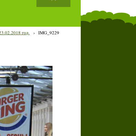
3.02.2018 год.
›
IMG_9229