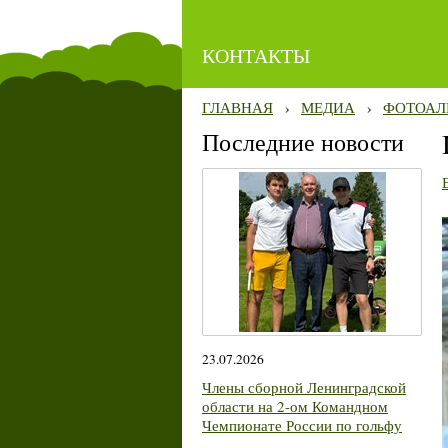
КОНТАКТЫ
ГЛАВНАЯ
›
МЕДИА
›
ФОТОАЛ
Последние новости
23.07.2026
Члены сборной Ленинградской
области на 2-ом Командном
Чемпионате России по гольфу