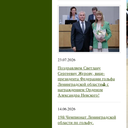
23.07.2026
Поздравляем Светлану
Сергеевну Журову, вице-
президента Федерации гольфа
Ленинградской области⛳ с
награждением Орденом
Александра Невского!
14.06.2026
19й Чемпионат Ленинградской
области по гольфу.