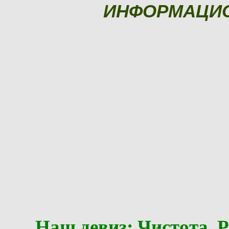
ИНФОРМАЦИ
Наш девиз: Чистота