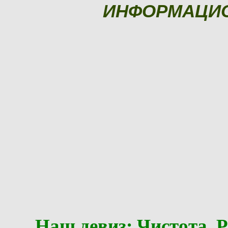
ИНФОРМАЦИ
Наш девиз: Чистота