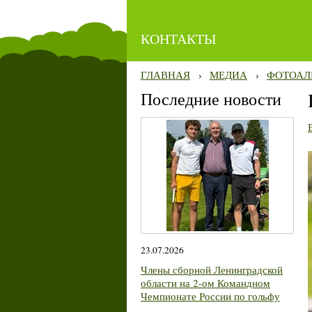
КОНТАКТЫ
ГЛАВНАЯ
›
МЕДИА
›
ФОТОАЛ
Последние новости
23.07.2026
Члены сборной Ленинградской
области на 2-ом Командном
Чемпионате России по гольфу