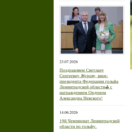
23.07.2026
Поздравляем Светлану
Сергеевну Журову, вице-
президента Федерации гольфа
Ленинградской области⛳ с
награждением Орденом
Александра Невского!
14.06.2026
19й Чемпионат Ленинградской
области по гольфу.