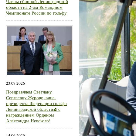
Члены сборной Ленинградской
области на 2-ом Командном
Чемпионате России по гольфу
23.07.2026
Поздравляем Светлану
Сергеевну Журову, вице-
президента Федерации гольфа
Ленинградской области⛳ с
награждением Орденом
Александра Невского!
14.06.2026