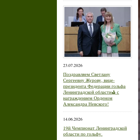
23.07.2026
Поздравляем Светлану
Сергеевну Журову, вице-
президента Федерации гольфа
Ленинградской области⛳ с
награждением Орденом
Александра Невского!
14.06.2026
19й Чемпионат Ленинградской
области по гольфу.