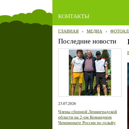
КОНТАКТЫ
ГЛАВНАЯ
›
МЕДИА
›
ФОТОАЛ
Последние новости
23.07.2026
Члены сборной Ленинградской
области на 2-ом Командном
Чемпионате России по гольфу