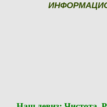
ИНФОРМАЦИ
Наш девиз: Чистота