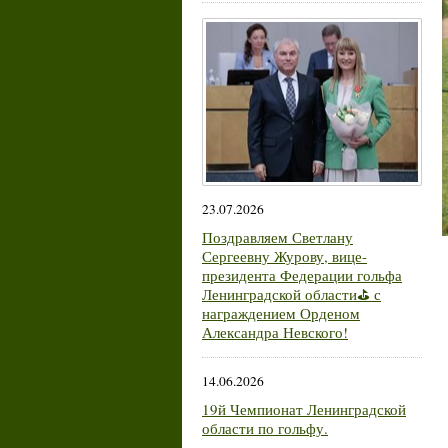
23.07.2026
Поздравляем Светлану
Сергеевну Журову, вице-
президента Федерации гольфа
Ленинградской области⛳ с
награждением Орденом
Александра Невского!
14.06.2026
19й Чемпионат Ленинградской
области по гольфу.