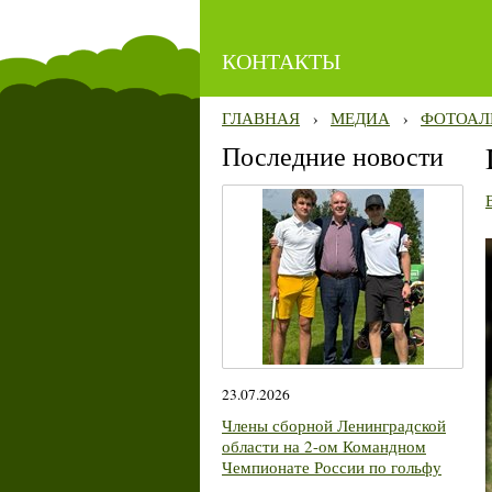
КОНТАКТЫ
ГЛАВНАЯ
›
МЕДИА
›
ФОТОАЛ
Последние новости
23.07.2026
Члены сборной Ленинградской
области на 2-ом Командном
Чемпионате России по гольфу