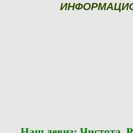
ИНФОРМАЦИ
Наш девиз: Чистота