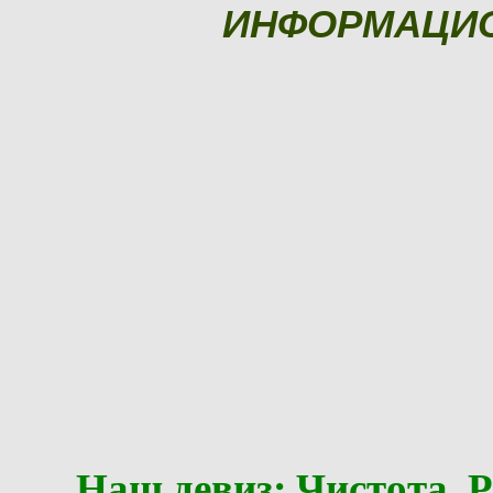
ИНФОРМАЦИ
Наш девиз: Чистота