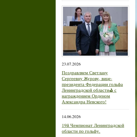
23.07.2026
Поздравляем Светлану
Сергеевну Журову, вице-
президента Федерации гольфа
Ленинградской области⛳ с
награждением Орденом
Александра Невского!
14.06.2026
19й Чемпионат Ленинградской
области по гольфу.