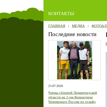
КОНТАКТЫ
ГЛАВНАЯ
›
МЕДИА
›
ФОТОАЛ
Последние новости
23.07.2026
Члены сборной Ленинградской
области на 2-ом Командном
Чемпионате России по гольфу