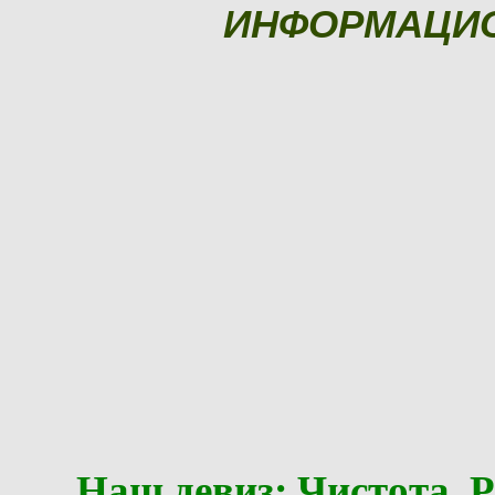
ИНФОРМАЦИ
Наш девиз: Чистота