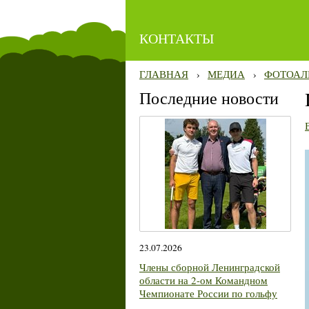
КОНТАКТЫ
ГЛАВНАЯ
›
МЕДИА
›
ФОТОАЛ
Последние новости
23.07.2026
Члены сборной Ленинградской
области на 2-ом Командном
Чемпионате России по гольфу