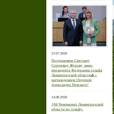
23.07.2026
Поздравляем Светлану
Сергеевну Журову, вице-
президента Федерации гольфа
Ленинградской области⛳ с
награждением Орденом
Александра Невского!
14.06.2026
19й Чемпионат Ленинградской
области по гольфу.