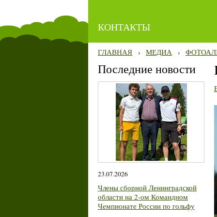
КОНТАКТЫ
ГЛАВНАЯ
›
МЕДИА
›
ФОТОАЛ
Последние новости
23.07.2026
Члены сборной Ленинградской
области на 2-ом Командном
Чемпионате России по гольфу