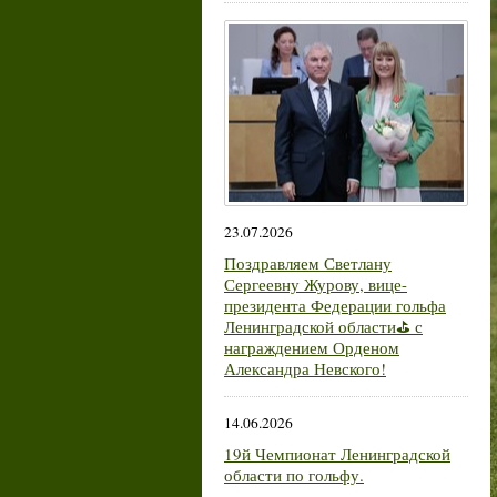
23.07.2026
Поздравляем Светлану
Сергеевну Журову, вице-
президента Федерации гольфа
Ленинградской области⛳ с
награждением Орденом
Александра Невского!
14.06.2026
19й Чемпионат Ленинградской
области по гольфу.