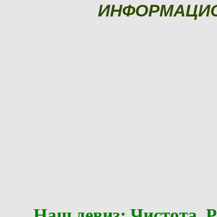
ИНФОРМАЦИ
Наш девиз: Чистота