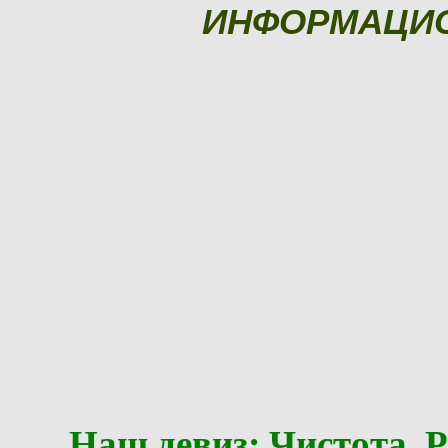
ИНФОРМАЦИ
Наш девиз: Чистота