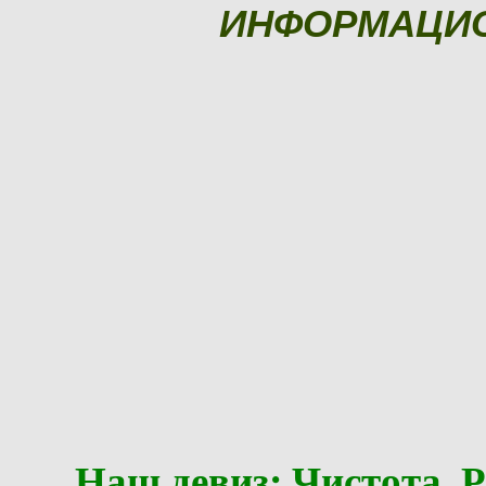
ИНФОРМАЦИ
Наш девиз: Чистота