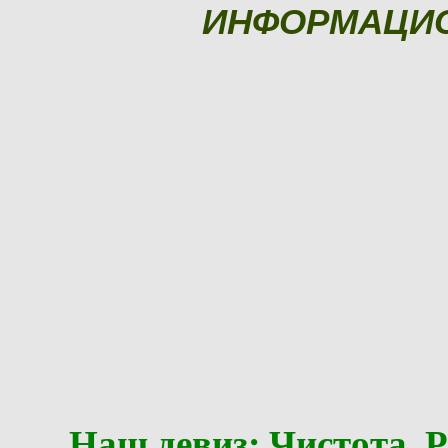
ИНФОРМАЦИ
Наш девиз: Чистота