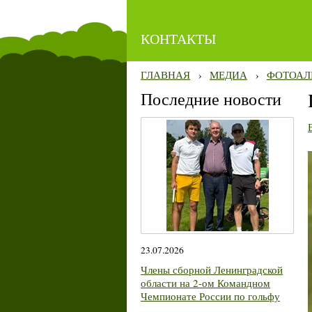
КОНТАКТЫ
ГЛАВНАЯ
›
МЕДИА
›
ФОТОАЛ
Последние новости
23.07.2026
Члены сборной Ленинградской
области на 2-ом Командном
Чемпионате России по гольфу