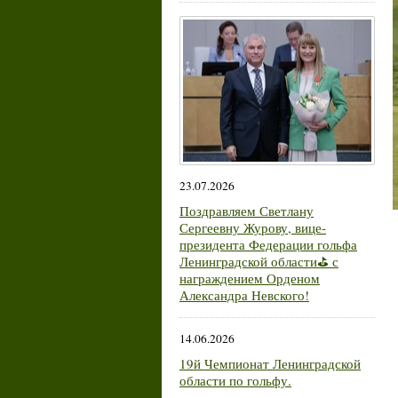
23.07.2026
Поздравляем Светлану
Сергеевну Журову, вице-
президента Федерации гольфа
Ленинградской области⛳ с
награждением Орденом
Александра Невского!
14.06.2026
19й Чемпионат Ленинградской
области по гольфу.