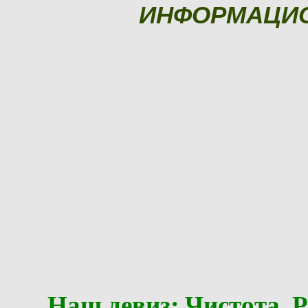
ИНФОРМАЦИ
Наш девиз: Чистота