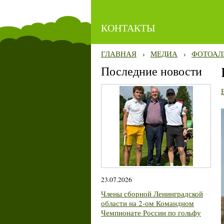
КОНТАКТЫ
ГЛАВНАЯ
›
МЕДИА
›
ФОТОАЛ
Последние новости
23.07.2026
Члены сборной Ленинградской
области на 2-ом Командном
Чемпионате России по гольфу