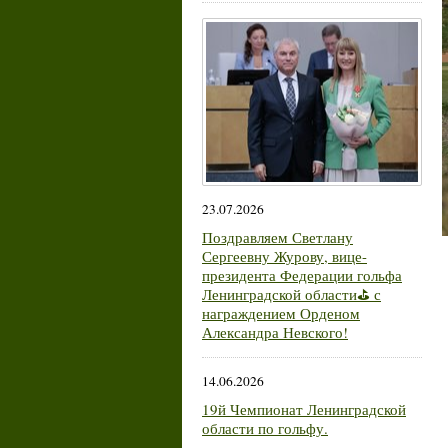
23.07.2026
Поздравляем Светлану
Сергеевну Журову, вице-
президента Федерации гольфа
Ленинградской области⛳ с
награждением Орденом
Александра Невского!
14.06.2026
19й Чемпионат Ленинградской
области по гольфу.