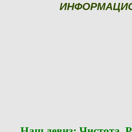
ИНФОРМАЦИ
Наш девиз: Чистота