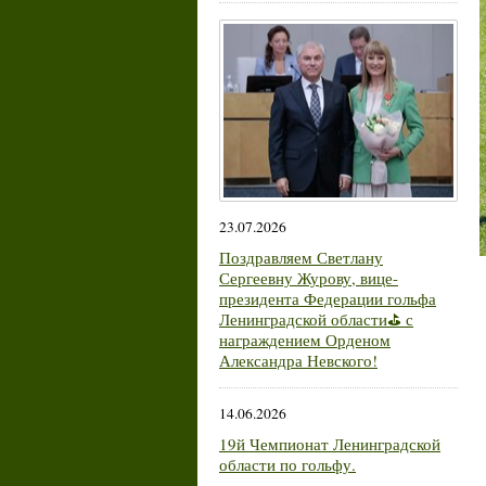
23.07.2026
Поздравляем Светлану
Сергеевну Журову, вице-
президента Федерации гольфа
Ленинградской области⛳ с
награждением Орденом
Александра Невского!
14.06.2026
19й Чемпионат Ленинградской
области по гольфу.