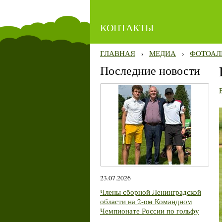
КОНТАКТЫ
ГЛАВНАЯ
›
МЕДИА
›
ФОТОАЛ
Последние новости
23.07.2026
Члены сборной Ленинградской
области на 2-ом Командном
Чемпионате России по гольфу