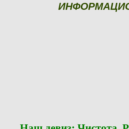
ИНФОРМАЦИ
Наш девиз: Чистота