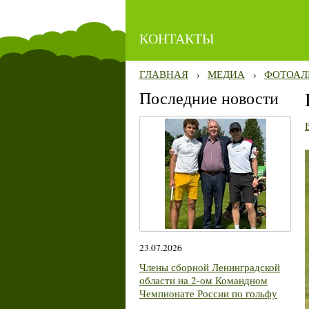
КОНТАКТЫ
ГЛАВНАЯ
›
МЕДИА
›
ФОТОАЛ
Последние новости
23.07.2026
Члены сборной Ленинградской
области на 2-ом Командном
Чемпионате России по гольфу