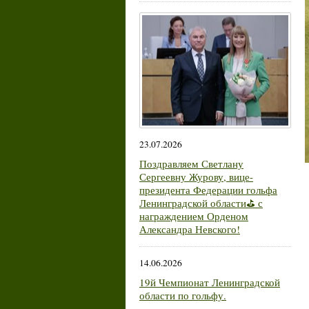
23.07.2026
Поздравляем Светлану
Сергеевну Журову, вице-
президента Федерации гольфа
Ленинградской области⛳ с
награждением Орденом
Александра Невского!
14.06.2026
19й Чемпионат Ленинградской
области по гольфу.