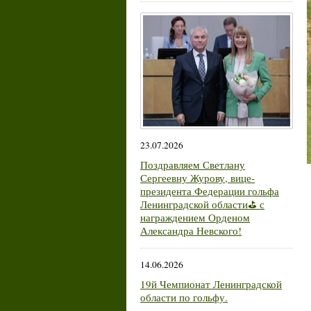
23.07.2026
Поздравляем Светлану
Сергеевну Журову, вице-
президента Федерации гольфа
Ленинградской области⛳ с
награждением Орденом
Александра Невского!
14.06.2026
19й Чемпионат Ленинградской
области по гольфу.