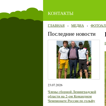
КОНТАКТЫ
ГЛАВНАЯ
›
МЕДИА
›
ФОТОАЛ
Последние новости
23.07.2026
Члены сборной Ленинградской
области на 2-ом Командном
Чемпионате России по гольфу