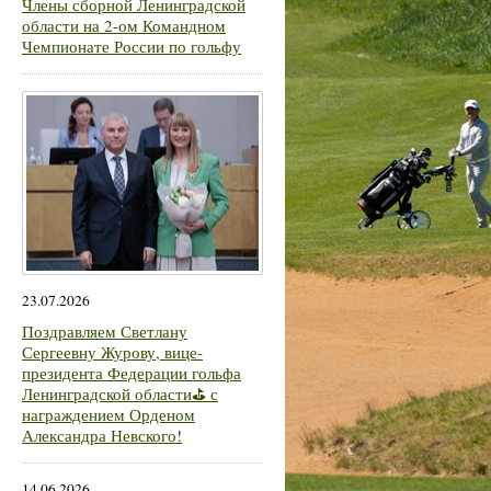
Члены сборной Ленинградской
области на 2-ом Командном
Чемпионате России по гольфу
23.07.2026
Поздравляем Светлану
Сергеевну Журову, вице-
президента Федерации гольфа
Ленинградской области⛳ с
награждением Орденом
Александра Невского!
14.06.2026