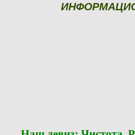
ИНФОРМАЦИ
Наш девиз: Чистота