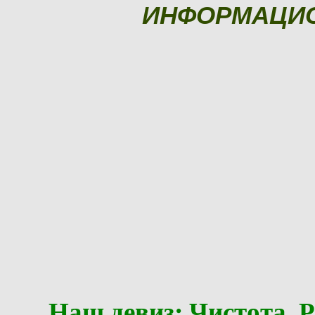
ИНФОРМАЦИ
Наш девиз: Чистота