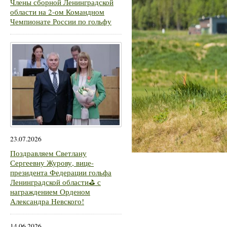
Члены сборной Ленинградской
области на 2-ом Командном
Чемпионате России по гольфу
23.07.2026
Поздравляем Светлану
Сергеевну Журову, вице-
президента Федерации гольфа
Ленинградской области⛳ с
награждением Орденом
Александра Невского!
14.06.2026