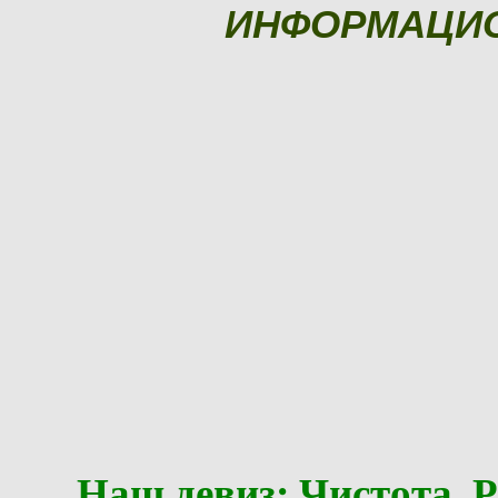
ИНФОРМАЦИ
Наш девиз: Чистота