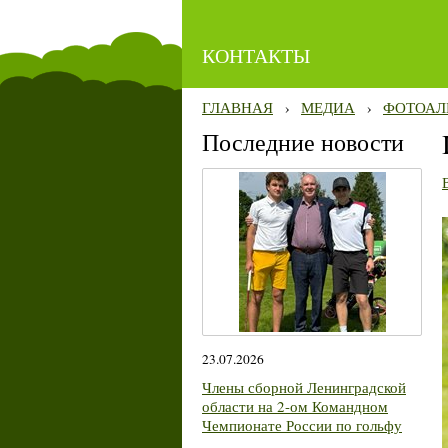
КОНТАКТЫ
ГЛАВНАЯ
›
МЕДИА
›
ФОТОАЛ
Последние новости
23.07.2026
Члены сборной Ленинградской
области на 2-ом Командном
Чемпионате России по гольфу