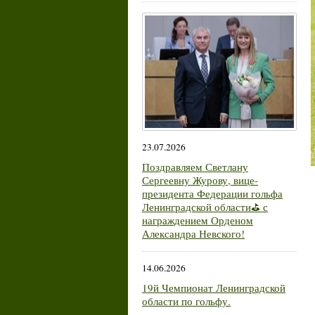
23.07.2026
Поздравляем Светлану
Сергеевну Журову, вице-
президента Федерации гольфа
Ленинградской области⛳ с
награждением Орденом
Александра Невского!
14.06.2026
19й Чемпионат Ленинградской
области по гольфу.