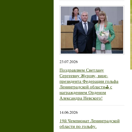
23.07.2026
Поздравляем Светлану
Сергеевну Журову, вице-
президента Федерации гольфа
Ленинградской области⛳ с
награждением Орденом
Александра Невского!
14.06.2026
19й Чемпионат Ленинградской
области по гольфу.