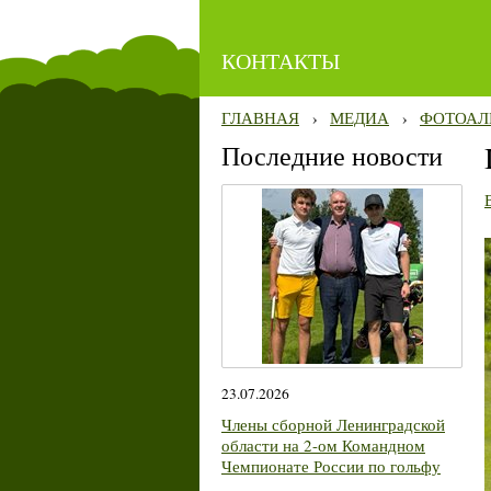
КОНТАКТЫ
ГЛАВНАЯ
›
МЕДИА
›
ФОТОАЛ
Последние новости
23.07.2026
Члены сборной Ленинградской
области на 2-ом Командном
Чемпионате России по гольфу