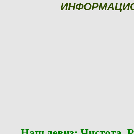
ИНФОРМАЦИ
Наш девиз: Чистота