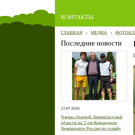
КОНТАКТЫ
ГЛАВНАЯ
›
МЕДИА
›
ФОТОАЛ
Последние новости
23.07.2026
Члены сборной Ленинградской
области на 2-ом Командном
Чемпионате России по гольфу