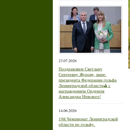
23.07.2026
Поздравляем Светлану
Сергеевну Журову, вице-
президента Федерации гольфа
Ленинградской области⛳ с
награждением Орденом
Александра Невского!
14.06.2026
19й Чемпионат Ленинградской
области по гольфу.