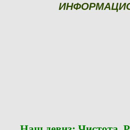
ИНФОРМАЦИ
Наш девиз: Чистота