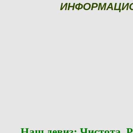
ИНФОРМАЦИ
Наш девиз: Чистота