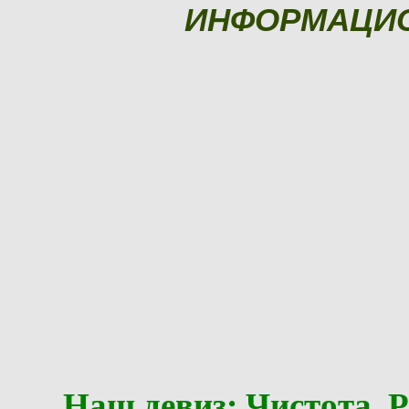
ИНФОРМАЦИ
Наш девиз: Чистота