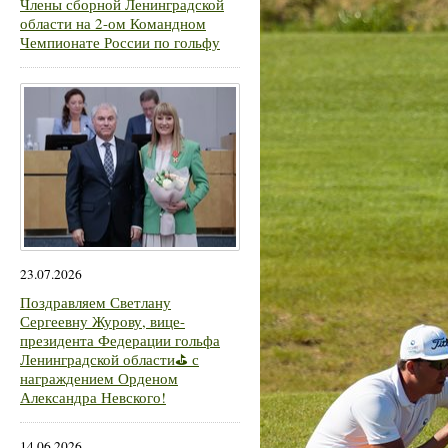
Члены сборной Ленинградской
области на 2-ом Командном
Чемпионате России по гольфу
23.07.2026
Поздравляем Светлану
Сергеевну Журову, вице-
президента Федерации гольфа
Ленинградской области⛳ с
награждением Орденом
Александра Невского!
14.06.2026