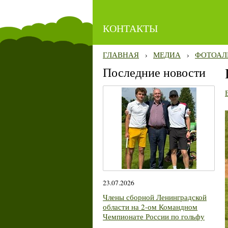
КОНТАКТЫ
ГЛАВНАЯ
›
МЕДИА
›
ФОТОАЛ
Последние новости
23.07.2026
Члены сборной Ленинградской
области на 2-ом Командном
Чемпионате России по гольфу