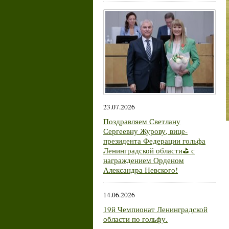
23.07.2026
Поздравляем Светлану
Сергеевну Журову, вице-
президента Федерации гольфа
Ленинградской области⛳ с
награждением Орденом
Александра Невского!
14.06.2026
19й Чемпионат Ленинградской
области по гольфу.