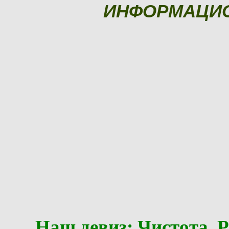
ИНФОРМАЦИ
Наш девиз: Чистота