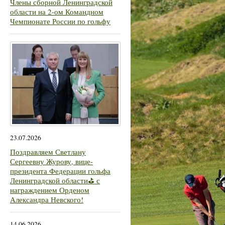
Члены сборной Ленинградской
области на 2-ом Командном
Чемпионате России по гольфу
23.07.2026
Поздравляем Светлану
Сергеевну Журову, вице-
президента Федерации гольфа
Ленинградской области⛳ с
награждением Орденом
Александра Невского!
14.06.2026