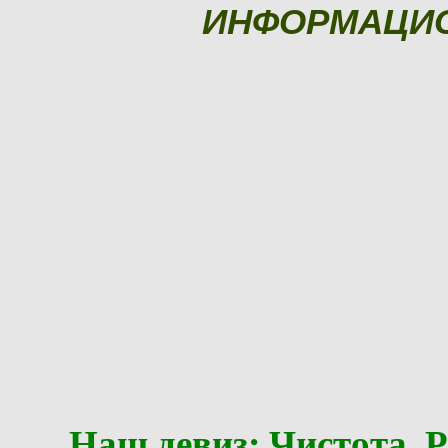
ИНФОРМАЦИ
Наш девиз: Чистота