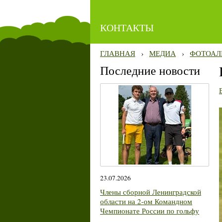
КОНТАКТЫ
ГЛАВНАЯ
›
МЕДИА
›
ФОТОАЛ
Последние новости
23.07.2026
Члены сборной Ленинградской
области на 2-ом Командном
Чемпионате России по гольфу