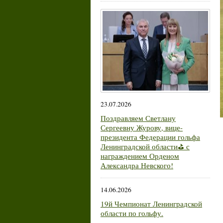
23.07.2026
Поздравляем Светлану
Сергеевну Журову, вице-
президента Федерации гольфа
Ленинградской области⛳ с
награждением Орденом
Александра Невского!
14.06.2026
19й Чемпионат Ленинградской
области по гольфу.