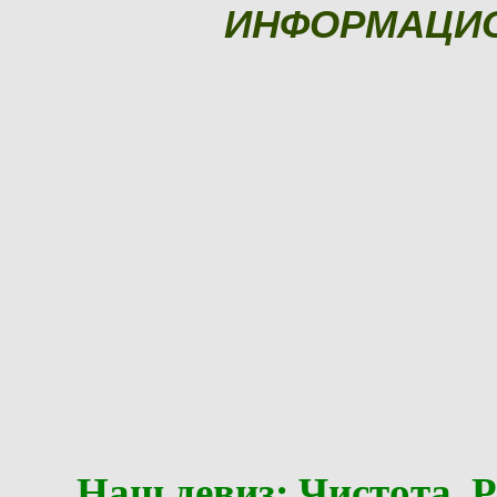
ИНФОРМАЦИ
Наш девиз: Чистота