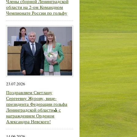
Члены сборной Ленинградской
области на 2-ом Командном
Чемпионате России по гольфу
23.07.2026
Поздравляем Светлану
Сергеевну Журову, вице-
президента Федерации гольфа
Ленинградской области⛳ с
награждением Орденом
Александра Невского!
14.06.2026