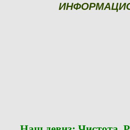
ИНФОРМАЦИ
Наш девиз: Чистота