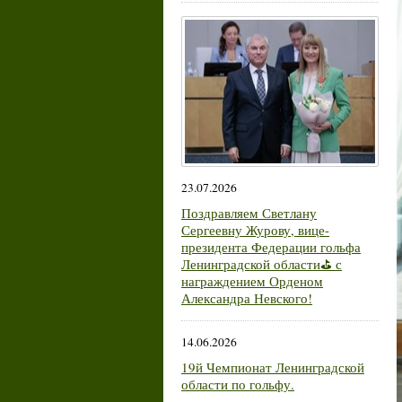
23.07.2026
Поздравляем Светлану
Сергеевну Журову, вице-
президента Федерации гольфа
Ленинградской области⛳ с
награждением Орденом
Александра Невского!
14.06.2026
19й Чемпионат Ленинградской
области по гольфу.