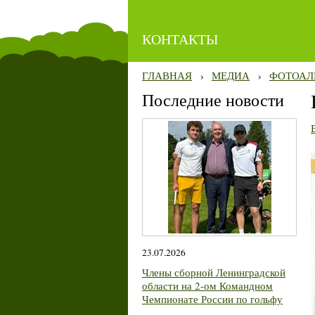
КОНТАКТЫ
ГЛАВНАЯ
›
МЕДИА
›
ФОТОАЛ
Последние новости
23.07.2026
Члены сборной Ленинградской
области на 2-ом Командном
Чемпионате России по гольфу